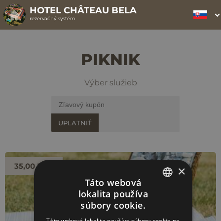
HOTEL CHÂTEAU BELA
rezervačný systém
PIKNIK
Výber služieb
UPLATNIŤ
35,00 EUR
×
Táto webová
lokalita používa
SLOVAK
súbory cookie.
ENGLISH
Táto webová lokalita používa súbory cookie na