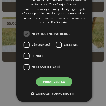
zlepšenie používateľskej skúsenosti.
Piknikový košík pre 2 osoby
Používaním našej webovej lokality vyjadrujete
súhlas s používaním všetkých súborov cookie v
súlade s našimi zásadami používania súborov
cookie.
Prečítať viac
55,00 EUR
NEVYHNUTNE POTREBNÉ
VÝKONNOSŤ
CIELENIE
FUNKCIE
Deluxe piknikový košík pre 2 osoby
NEKLASIFIKOVANÉ
PRIJAŤ VŠETKO
ZOBRAZIŤ PODROBNOSTI