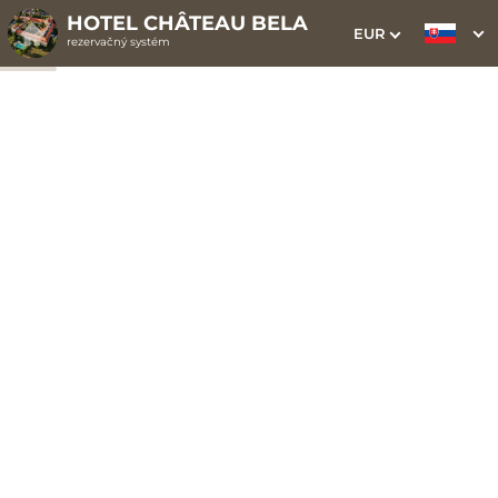
HOTEL CHÂTEAU BELA
EUR
rezervačný systém
1. Výber pobytu
2. Doplnkové služby
3. Vaše údaje
Dátum príchodu
Dátum odchodu
Prosím vyberte
Prosím vyberte
Inšpirujte sa akciovými pobytmi
Cena od
120 EUR
izba/noc