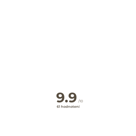
Najvýhodnejšie ceny priamo
na webe
SPÄŤ NA HLAVNÉ HĽADANIE
9.9
/10
61 hodnotení