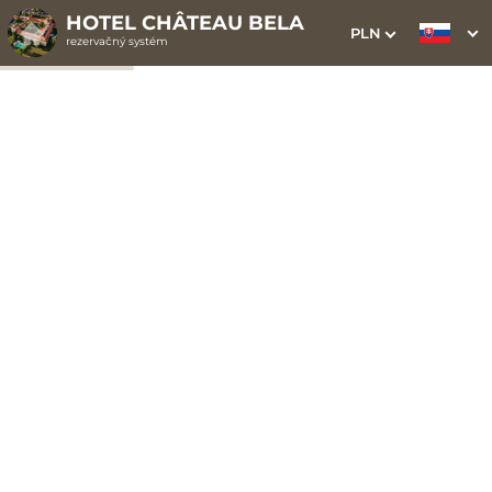
HOTEL CHÂTEAU BELA
PLN
rezervačný systém
1. Výber pobytu
2. Doplnkové služby
3. Vaše údaje
Cestovateľský víkend s
BUBO
Dátum príchodu
Dátum odchodu
Prosím vyberte
Prosím vyberte
Inšpirujte sa akciovými pobytmi