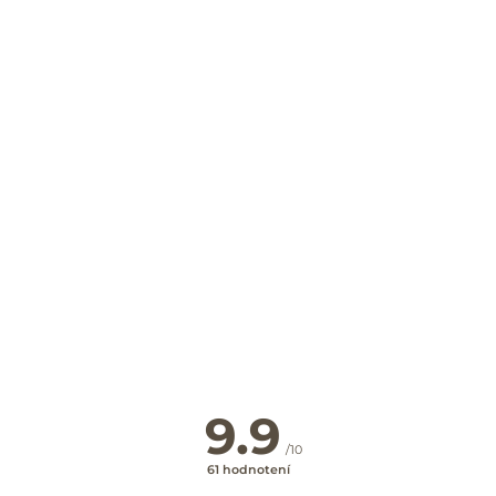
Najvýhodnejšie ceny priamo
na webe
SPÄŤ NA HLAVNÉ HĽADANIE
9.9
/10
61 hodnotení