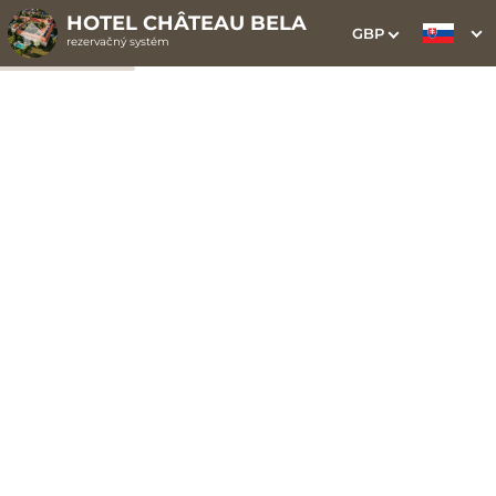
HOTEL CHÂTEAU BELA
GBP
rezervačný systém
1. Výber pobytu
2. Doplnkové služby
3. Vaše údaje
Dátum príchodu
Dátum odchodu
Prosím vyberte
Prosím vyberte
Inšpirujte sa akciovými pobytmi
Cena od
120 EUR
izba/noc