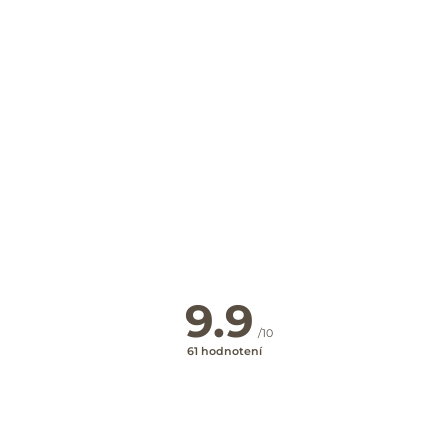
Najvýhodnejšie ceny priamo
na webe
SPÄŤ NA HLAVNÉ HĽADANIE
9.9
/10
61 hodnotení